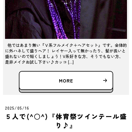
他ではあまり無い『Ｖ系フルメイク＋ヘアセット』です。全体的
に外ハネして盛りヘア！ レイヤー入って無かったり、髪が長いと
盛れないので短くしましょう！V系好きな方、そうでもない方、
是非メイクお試し下さい♪カッコ […]
MORE
2025/05/16
５人で(^○^)『体育祭ツインテール盛
り♪』