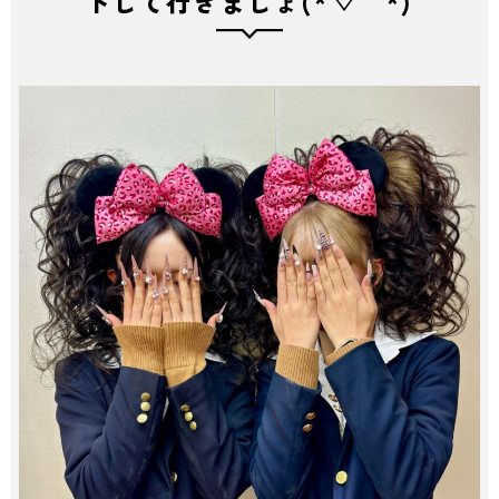
トして行きましょ(*´▽｀*)