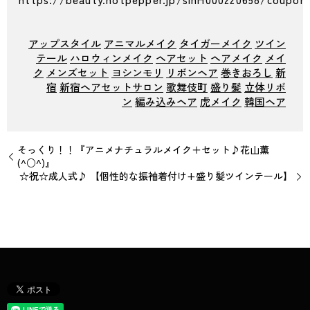
アップスタイル
アニマルメイク
タイガーメイク
ツイン
テール
ハロウィンメイク
ヘアセット
ヘアメイク
メイ
ク
メンズセット
ヨシンモリ
リボンヘア
巻きおろし
新
宿
新宿ヘアセットサロン
歌舞伎町
盛り髪
立体リボ
ン
編み込みヘア
虎メイク
韓国ヘア
そっくり！！『アニメナチュラルメイク＋セット♪花山薫
(^○^)』
☆祝☆成人式♪ 【個性的な振袖着付け+盛り髪ツインテール】