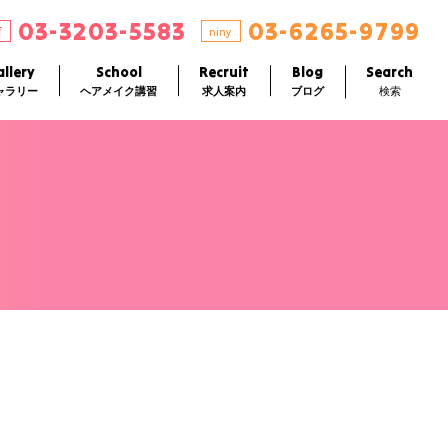
03-3203-5583
03-6265-9799
店
niny
llery
School
Recruit
Blog
Search
ャラリー
ヘアメイク講習
求人案内
ブログ
検索