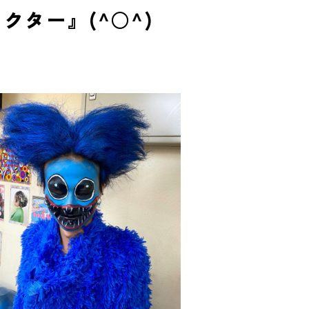
ター』(^○^)