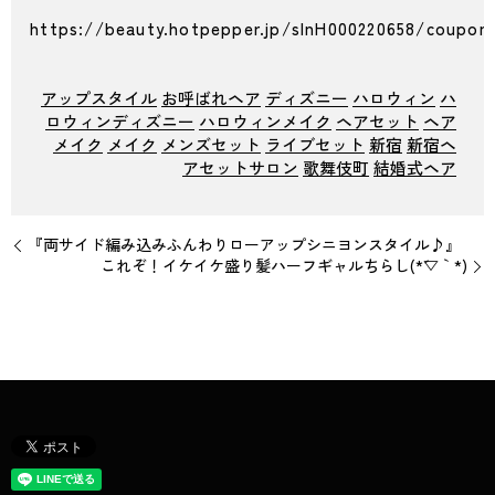
https://beauty.hotpepper.jp/slnH000220658/coupon
アップスタイル
お呼ばれヘア
ディズニー
ハロウィン
ハ
ロウィンディズニー
ハロウィンメイク
ヘアセット
ヘア
メイク
メイク
メンズセット
ライブセット
新宿
新宿ヘ
アセットサロン
歌舞伎町
結婚式ヘア
『両サイド編み込みふんわりローアップシニヨンスタイル♪』
これぞ！イケイケ盛り髪ハーフギャルちらし(*´▽｀*)