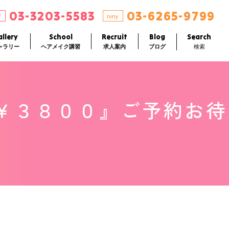
03-3203-5583
03-6265-9799
店
niny
llery
School
Recruit
Blog
Search
ャラリー
ヘアメイク講習
求人案内
ブログ
検索
￥３８００』ご予約お待