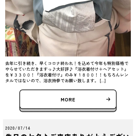
去年に引き続き、早くコロナ終われ！を込めて今年も特別価格で
やらせていただきますっ♪大好評♪『浴衣着付け＋ヘアセット』
を￥３３００！『浴衣着付け』のみ￥１８００！！もちろんレン
タルではないので、浴衣持参でお願い致します。 […]
MORE
2020/07/14