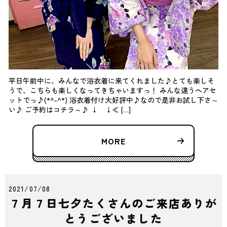
平日午前中に、みんなで浴衣着に来てくれました♪とても楽しそ
うで、こちらも楽しくなってきちゃいますっ！ みんな違うヘアセ
ットでっ♪(*^-^*) 浴衣着付け大好評中♪なので是非お試し下さ～
い♪ ご予約はコチラ～♪ ↓ ↓≪ […]
MORE
2021/07/08
７月７日七夕たくさんのご来店ありが
とうございました