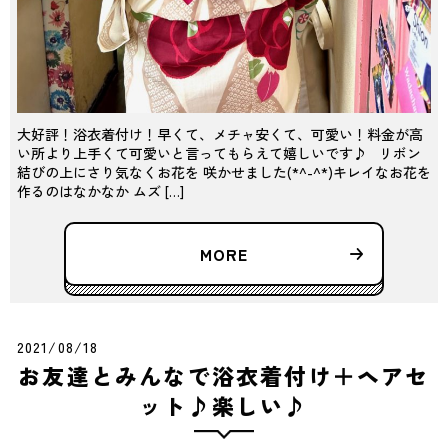
大好評！浴衣着付け！早くて、メチャ安くて、可愛い！料金が高
い所より上手くて可愛いと言ってもらえて嬉しいです♪ リボン
結びの上にさり気なくお花を 咲かせました(*^-^*)キレイなお花を
作るのはなかなか ムズ […]
MORE
2021/08/18
お友達とみんなで浴衣着付け＋ヘアセ
ット♪楽しい♪