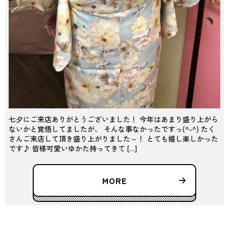
七夕にご来店ありがとうございました！ 今年はあまり盛り上がら
ないかと覚悟してましたが、 そんな事なかったですっ(^-^) たく
さんご来店して頂き盛り上がりました～！ とても嬉し楽しかった
です♪ 皆様可愛いゆかた持ってきて […]
MORE