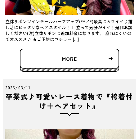
立体リボンツインテールハーフアップ(*^-^*)最高にカワイイ♪推
し活にピッタリなヘアスタイル！ 目立って気分がイイ！是非お試
しください(注)立体リボンは追加料金になります。 崩れにくいの
でオススメ♪ ★ご予約はコチラ～ […]
MORE
2026/03/11
卒業式♪可愛いレース着物で『袴着付
け＋ヘアセット』