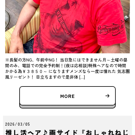
※長髪の方NG、午前中NG！ 当日急にはできません月～土曜の昼
間のみ、電話での完全予約制！(夜は応相談)特殊ヘアなので時間
かかる為￥３８５０～ になりますメンズなら一度は憧れた 気志團
風リーゼント！ 目立ちますので是非体 […]
MORE
2026/03/05
推し活ヘア♪両サイド『おしゃれねじ