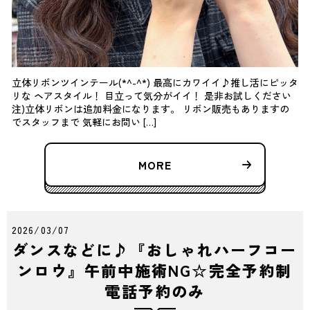
立体リボンツインテール(*^-^*) 最高にカワイイ♪推し活にピッタ
リな ヘアスタイル！ 目立って気分がイイ！ 是非お試しください
注)立体リボンは追加料金になります。 リボン販売もありますの
でスタッフまで 気軽にお問い […]
MORE
2026/03/07
ダンスなどに♪『おしゃれハーフコー
ンロウ』午前中施術NG☆完全予約制
電話予約のみ