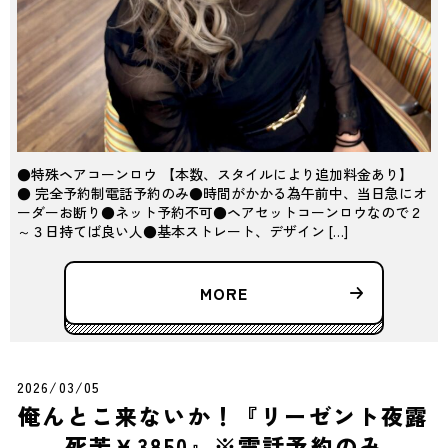
●特殊ヘアコーンロウ 【本数、スタイルにより追加料金あり】
● 完全予約制電話予約のみ●時間がかかる為午前中、当日急にオ
ーダーお断り●ネット予約不可●ヘアセットコーンロウなので２
～３日持てば良い人●基本ストレート、デザイン […]
MORE
2026/03/05
俺んとこ来ないか！『リーゼント夜露
死苦￥3850』※電話予約のみ