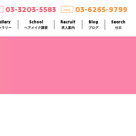
03-3203-5583
03-6265-9799
店
niny
llery
School
Recruit
Blog
Search
ャラリー
ヘアメイク講習
求人案内
ブログ
検索