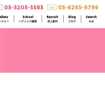
03-3203-5583
03-6265-9799
店
niny
llery
School
Recruit
Blog
Search
ャラリー
ヘアメイク講習
求人案内
ブログ
検索