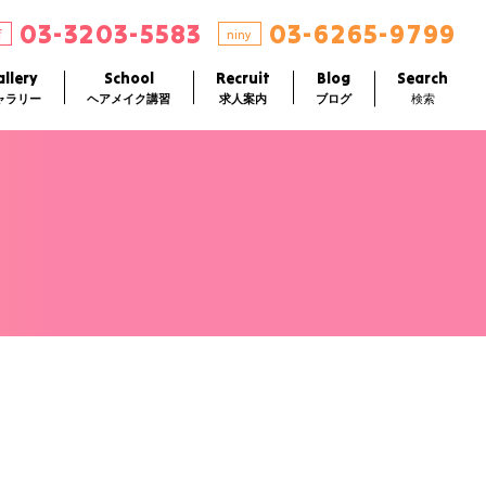
03-3203-5583
03-6265-9799
店
niny
llery
School
Recruit
Blog
Search
ャラリー
ヘアメイク講習
求人案内
ブログ
検索