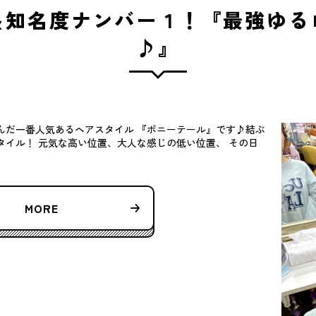
＆知名度ナンバー１！『最強ゆる
♪』
んだ一番人気あるヘアスタイル 『ポニーテール』です♪結ぶ
タイル！ 元気な高い位置、大人な感じの低い位置、 その日
MORE