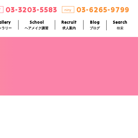
03-3203-5583
03-6265-9799
店
niny
llery
School
Recruit
Blog
Search
ャラリー
ヘアメイク講習
求人案内
ブログ
検索