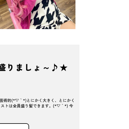
盛りましょ～♪★
的(*´▽｀*)とにかく大きく、とにかく
トは全員盛り髪できます。(*´▽｀*) 今