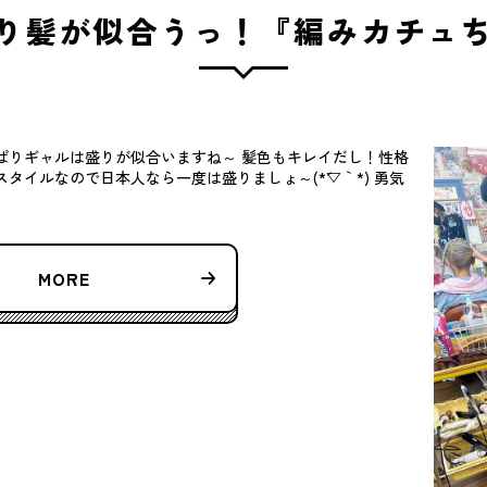
り髪が似合うっ！『編みカチュ
っぱりギャルは盛りが似合いますね～ 髪色もキレイだし！性格
タイルなので日本人なら一度は盛りましょ～(*´▽｀*) 勇気
MORE