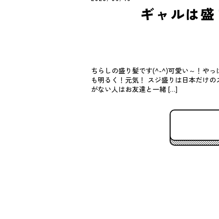
ギャルは盛
ちらしの盛り髪です(^-^)可愛い～！や
も明るく！元気！ スジ盛りは日本だけのス
がない人はお友達と一緒 […]