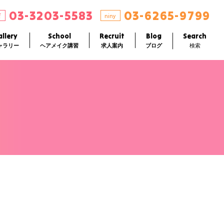
03-3203-5583
03-6265-9799
店
niny
llery
School
Recruit
Blog
Search
ャラリー
ヘアメイク講習
求人案内
ブログ
検索