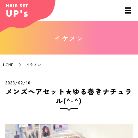
イケメン
HOME
イケメン
2023/02/10
メンズへアセット★ゆる巻きナチュラ
ル(^-^)