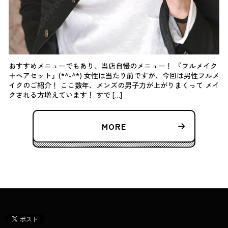
おすすめメニューでもあり、当店自慢のメニュー！ 『フルメイク
＋ヘアセット』(*^-^*) 女性は当たり前ですが、今回は男性フルメ
イクのご紹介！ ここ数年、メンズの男子力が上がりまくって メイ
クされる方増えています！ すで […]
MORE