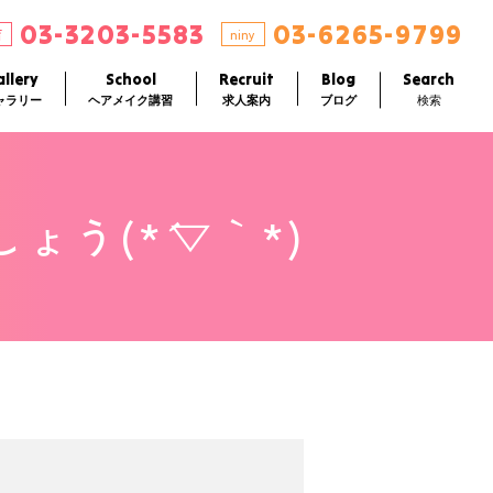
03-3203-5583
03-6265-9799
店
niny
llery
School
Recruit
Blog
Search
ャラリー
ヘアメイク講習
求人案内
ブログ
検索
う(*´▽｀*)