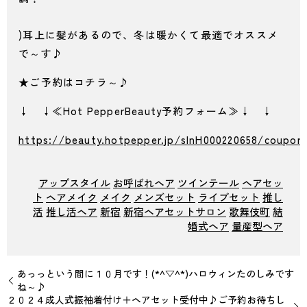
)耳上に髪があるので、冬は暖かくて最適でオススメ
で～す♪
★ご予約はコチラ～♪
↓ ↓≪Hot PepperBeauty予約フォーム≫↓ ↓
https://beauty.hotpepper.jp/slnH000220658/coupon
アップスタイル
お呼ばれヘア
ツインテール
ヘアセッ
ト
ヘアメイク
メイク
メンズセット
ライブセット
推し
活
推し活ヘア
新宿
新宿ヘアセットサロン
歌舞伎町
結
婚式ヘア
量産型ヘア
あっっという間に１０月です！(*^▽^*)ハロウィンたのしみです
ね～♪
２０２４成人式振袖着付け＋ヘアセット受付中♪ご予約お待ちし