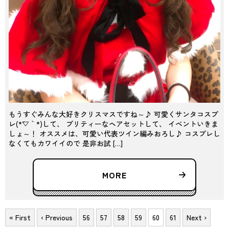
もうすぐみんな大好きクリスマスですね～♪ 可愛くサンタコスプ
レ(*´▽｀*)して、 プリティーなヘアセットして、 イベントいきま
しょ～！ オススメは、可愛い代表ツイン編みおろし♪ コスプレし
なくてもカワイイので 是非お試 […]
MORE
« First
‹ Previous
56
57
58
59
60
61
Next ›