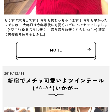
もうすぐ大晦日です！ 今年も終わっちゃいます！ 今年も早かった
～ですね！ 大晦日は今年最後に可愛くハデに ヘアセットしましょ
～(*´▽｀*) ゆるちらし盛り！ 盛り盛り前盛りちらしっ(^-^) 清楚
に黒髪後ろめちらし♪ […]
MORE
2019/12/26
新宿でメチャ可愛い♪ツインテール
(*^-^*)いかが～