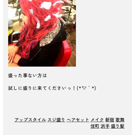
盛った事ない方は
試しに盛りに来てくださいっ！(*´▽｀*)
アップスタイル
スジ盛り
ヘアセット
メイク
新宿
歌舞
伎町
派手
盛り髪