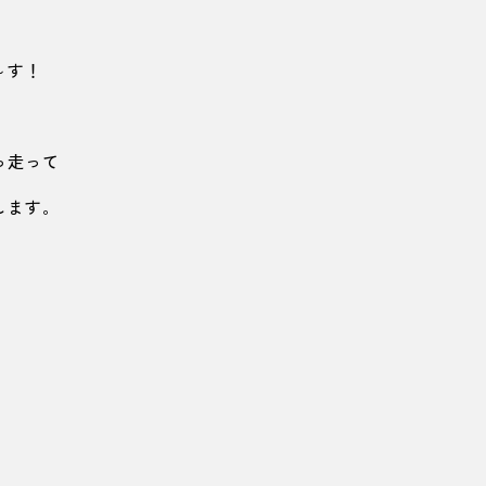
～す！
。
っ走って
します。