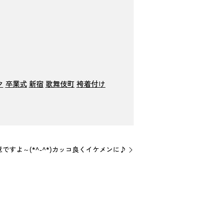
ク
卒業式
新宿
歌舞伎町
袴着付け
ですよ～(*^-^*)カッコ良くイケメンに♪