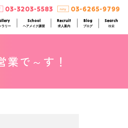
03-3203-5583
03-6265-9799
店
niny
llery
School
Recruit
Blog
Search
ャラリー
ヘアメイク講習
求人案内
ブログ
検索
営業で～す！