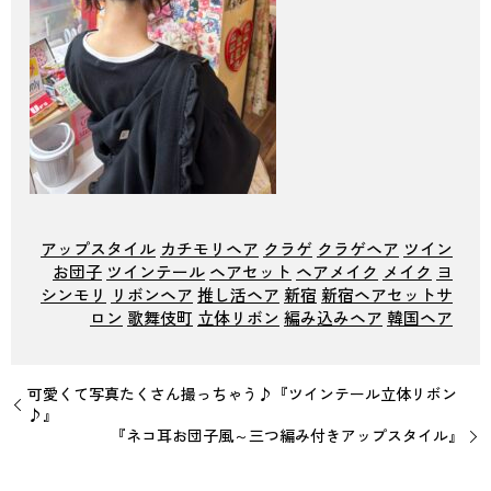
アップスタイル
カチモリヘア
クラゲ
クラゲヘア
ツイン
お団子
ツインテール
ヘアセット
ヘアメイク
メイク
ヨ
シンモリ
リボンヘア
推し活ヘア
新宿
新宿ヘアセットサ
ロン
歌舞伎町
立体リボン
編み込みヘア
韓国ヘア
可愛くて写真たくさん撮っちゃう♪『ツインテール立体リボン
♪』
『ネコ耳お団子風～三つ編み付きアップスタイル』