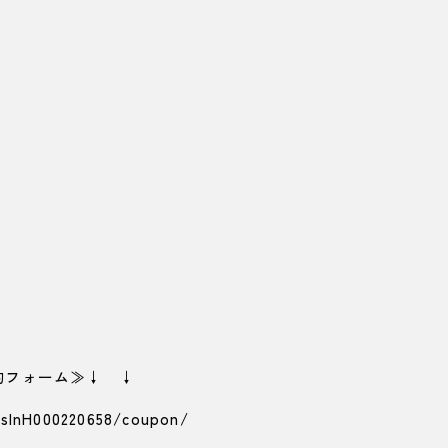
y予約フォーム≫↓ ↓
/slnH000220658/coupon/