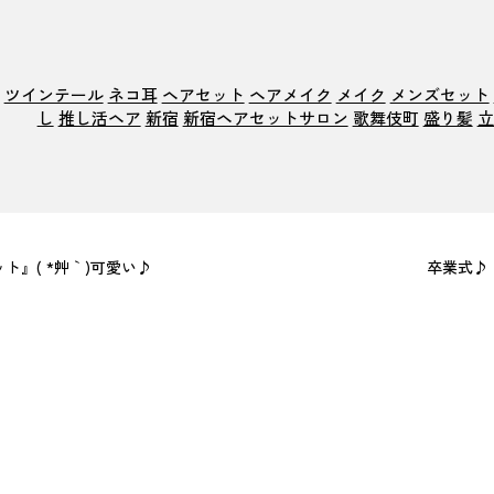
ツインテール
ネコ耳
ヘアセット
ヘアメイク
メイク
メンズセット
し
推し活ヘア
新宿
新宿ヘアセットサロン
歌舞伎町
盛り髪
立
』( *´艸｀)可愛い♪
卒業式♪