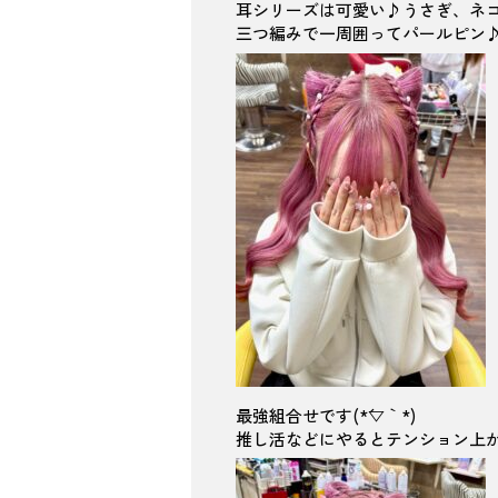
耳シリーズは可愛い♪うさぎ、ネ
三つ編みで一周囲ってパールピン
最強組合せです(*´▽｀*)
推し活などにやるとテンション上