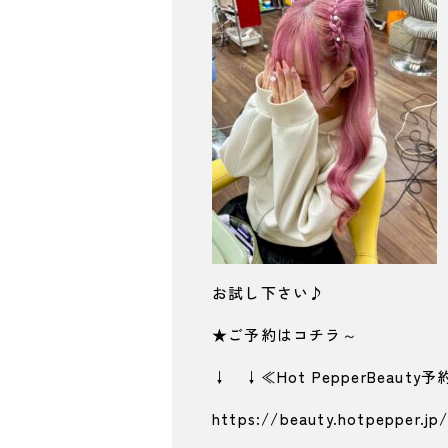
お試し下さい♪
★ご予約はコチラ～
↓ ↓≪Hot PepperBeaut
https://beauty.hotpepper.jp