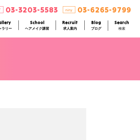
03-3203-5583
03-6265-9799
店
niny
llery
School
Recruit
Blog
Search
ャラリー
ヘアメイク講習
求人案内
ブログ
検索