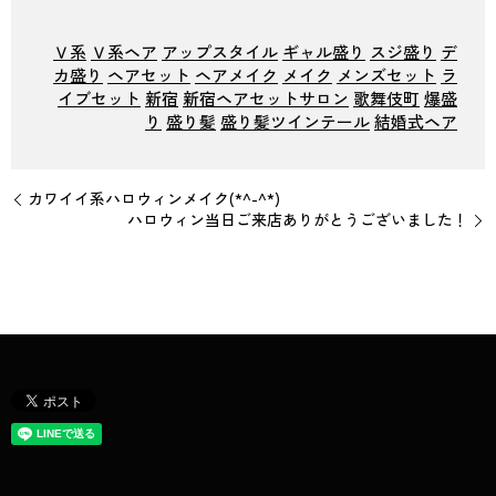
Ｖ系
Ｖ系ヘア
アップスタイル
ギャル盛り
スジ盛り
デ
カ盛り
ヘアセット
ヘアメイク
メイク
メンズセット
ラ
イブセット
新宿
新宿ヘアセットサロン
歌舞伎町
爆盛
り
盛り髪
盛り髪ツインテール
結婚式ヘア
カワイイ系ハロウィンメイク(*^-^*)
ハロウィン当日ご来店ありがとうございました！