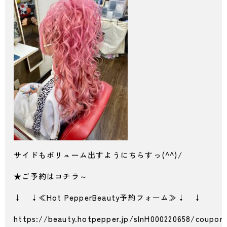
サイドもボリューム出すようにちらすっ(^^)/
★ご予約はコチラ～
↓ ↓≪Hot PepperBeauty予約フォーム≫↓ ↓
https://beauty.hotpepper.jp/slnH000220658/coupon