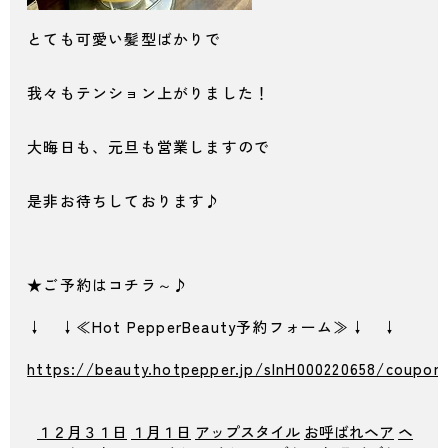
とても可愛い髪型ばかりで
我々もテンション上がりました！
大晦日も、元旦も営業しますので
是非お待ちしております♪
★ご予約はコチラ～♪
↓ ↓≪Hot PepperBeauty予約フォーム≫↓ ↓
https://beauty.hotpepper.jp/slnH000220658/coupon
１２月３１日
１月１日
アップスタイル
お呼ばれヘア
ヘ