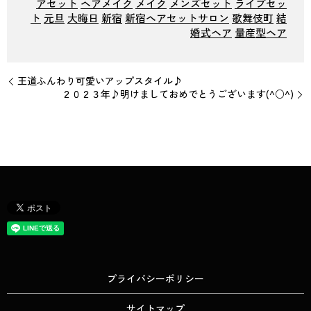
アセット
ヘアメイク
メイク
メンズセット
ライブセッ
ト
元旦
大晦日
新宿
新宿ヘアセットサロン
歌舞伎町
結
婚式ヘア
量産型ヘア
王道ふんわり可愛いアップスタイル♪
２０２３年♪明けましておめでとうございます(^○^)
プライバシーポリシー
サイトマップ