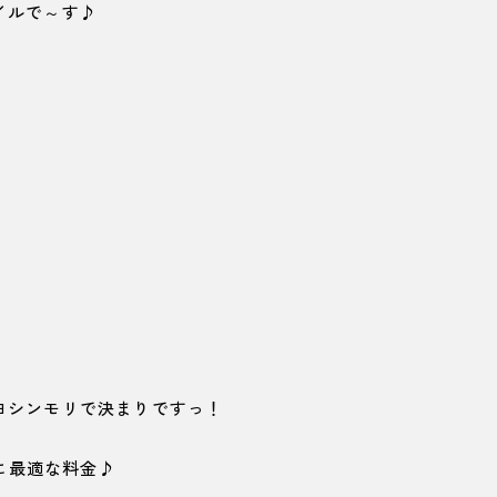
イルで～す♪
ヨシンモリで決まりですっ！
けに最適な料金♪