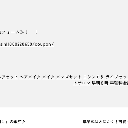
y予約フォーム≫↓ ↓
/slnH000220658/coupon/
ヘアセット
ヘアメイク
メイク
メンズセット
ヨシンモリ
ライブセッ
トサロン
早朝８時
早朝料金
付け』の季節♪
卒業式はとにかく！可愛