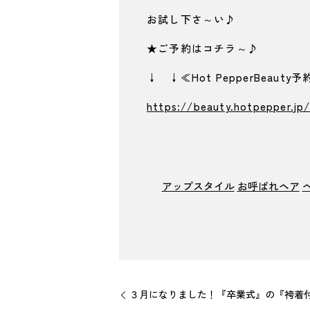
お試し下さ～い♪
★ご予約はコチラ～♪
↓ ↓≪Hot PepperBeaut
https://beauty.hotpepper.jp
アップスタイル
お呼ばれヘア
３月になりました！『卒業式』の『袴着