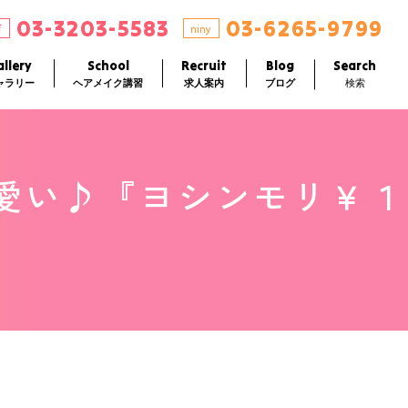
03-3203-5583
03-6265-9799
店
niny
llery
School
Recruit
Blog
Search
ャラリー
ヘアメイク講習
求人案内
ブログ
検索
可愛い♪『ヨシンモリ￥１