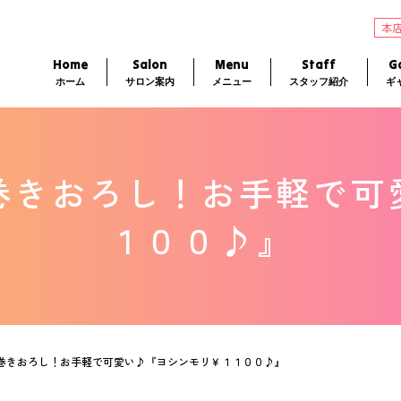
本
Home
Salon
Menu
Staff
Ga
ホーム
サロン案内
メニュー
スタッフ紹介
ギ
風巻きおろし！お手軽で
１００♪』
国風巻きおろし！お手軽で可愛い♪『ヨシンモリ￥１１００♪』