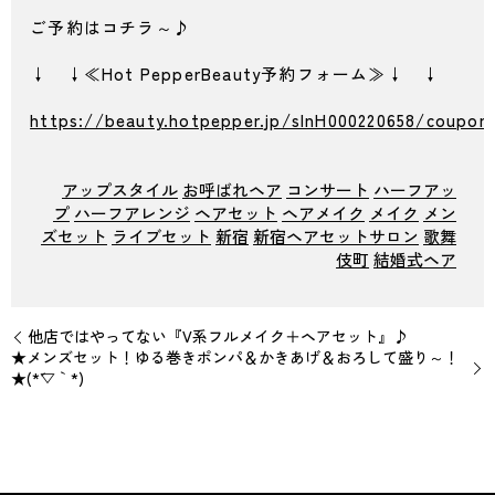
ご予約はコチラ～♪
↓ ↓≪Hot PepperBeauty予約フォーム≫↓ ↓
https://beauty.hotpepper.jp/slnH000220658/coupon
アップスタイル
お呼ばれヘア
コンサート
ハーフアッ
プ
ハーフアレンジ
ヘアセット
ヘアメイク
メイク
メン
ズセット
ライブセット
新宿
新宿ヘアセットサロン
歌舞
伎町
結婚式ヘア
他店ではやってない『V系フルメイク＋ヘアセット』♪
★メンズセット！ゆる巻きポンパ＆かきあげ＆おろして盛り～！
★(*´▽｀*)