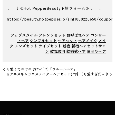
↓ ↓≪Hot PepperBeauty予約フォーム≫↓ ↓
https://beauty.hotpepper.jp/slnH000220658/coupon
アップスタイル
アレンジセット
お呼ばれヘア
コンサー
トヘア
シンプルセット
ヘアセット
ヘアメイク
メイ
ク
メンズセット
ライブセット
新宿
新宿ヘアセットサロ
ン
歌舞伎町
結婚式ヘア
量産型ヘア
可愛くてニヤニヤ(*´▽｀*)『フルールヘア』
☆アニメキャラコスメイク＋ヘアセット( *´艸｀)可愛すぎだ～♪