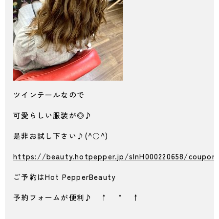
ツインテールなので
可愛らしい服装が◎♪
是非お試し下さい♪(^○^)
https://beauty.hotpepper.jp/slnH000220658/coupon
ご予約はHot PepperBeauty
予約フォームが便利♪ ↑ ↑ ↑