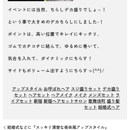
イベントには当然、ちらしデカ盛りでしょ～！
という事で大きめのデカちらしにしました-！
ポイントは、高い位置でキレイにキッチリ、
ゴムでカチコチに結んで、ゆるめに巻いて、
気合を入れて、ダイナミックにちらす！
サイドもボリューム出すようにちらすっ(^^)/
アップスタイル
お呼ばれヘア
スジ盛りセット
デカ盛り
セット
ヘアセット
ヘアメイク
メイク
メンズセット
ラ
イブセット
新宿
新宿ヘアセットサロン
歌舞伎町
盛り髪
セット
結婚式ヘア
結婚式などに『スッキリ清楚な夜会風アップスタイル』