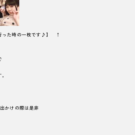
行った時の一枚です♪】 ↑
で
す。
お出かけの際は是非