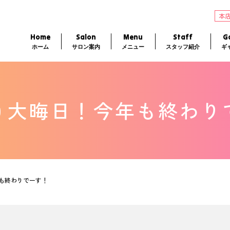
本
Home
Salon
Menu
Staff
Ga
ホーム
サロン案内
メニュー
スタッフ紹介
ギ
０大晦日！今年も終わり
も終わりでーす！