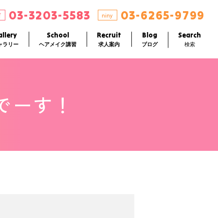
03-3203-5583
03-6265-9799
店
niny
llery
School
Recruit
Blog
Search
ャラリー
ヘアメイク講習
求人案内
ブログ
検索
でーす！