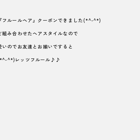
ルールヘア』クーポンできました(*^-^*)
ど組み合わせたヘアスタイルなので
愛いのでお友達とお揃いですると
^-^*)レッツフルール♪♪