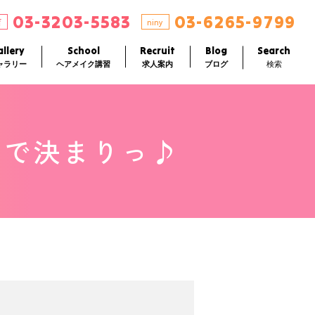
03-3203-5583
03-6265-9799
店
niny
llery
School
Recruit
Blog
Search
ャラリー
ヘアメイク講習
求人案内
ブログ
検索
アで決まりっ♪