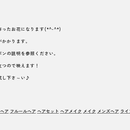
たお花になります(*^-^*)
がかかります。
ポンの説明を参照ください。
立つので映えます！
試し下さ～い♪
ヘア
フルールヘア
ヘアセット
ヘアメイク
メイク
メンズヘア
ライ