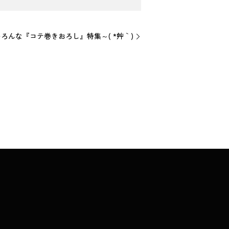
ろんな『コテ巻きおろし』特集～( *´艸｀)
】