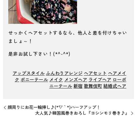
せっかくヘアセットするなら、他人と差を付けちゃい
ましょ～！
是非お試し下さい！(*^-^*)
アップスタイル
ふんわりアレンジ
ヘアセット
ヘアメイ
ク
ポニーテール
メイク
メンズヘア
ライブヘア
ローポ
ニーテール
新宿
歌舞伎町
結婚式ヘア
顔周りにお花一輪挿し♪(*´▽｀*)ハーフアップ！
大人気♪韓国風巻きおろし『ヨシンモリ巻き♪』