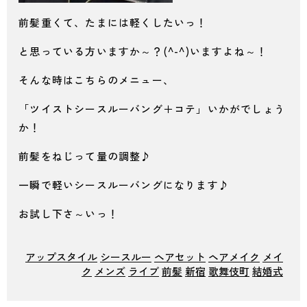
前髪重くて、たまには軽くしたいっ！
と思っている方いますか～？(^-^)いますよね～！
そんな時はこちらのメニュー、
「ツイストシースルーバング＋コテ」いかがでしょう
か！
前髪をねじって量の調整♪
一瞬で軽いシースルーバングになります♪
お試し下さ～いっ！
アップスタイル
シースルー
ヘアセット
ヘアメイク
メイ
ク
メンズ
ライブ
前髪
新宿
歌舞伎町
結婚式