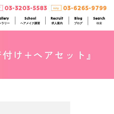
03-3203-5583
03-6265-9799
店
niny
llery
School
Recruit
Blog
Search
ャラリー
ヘアメイク講習
求人案内
ブログ
検索
衣着付け+ヘアセット』