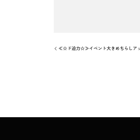
≪☆ド迫力☆≫イベント大きめちらしアップス