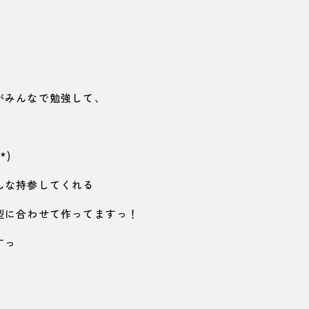
がみんなで勉強して、
*)
んな持参してくれる
型に合わせて作ってますっ！
すっ