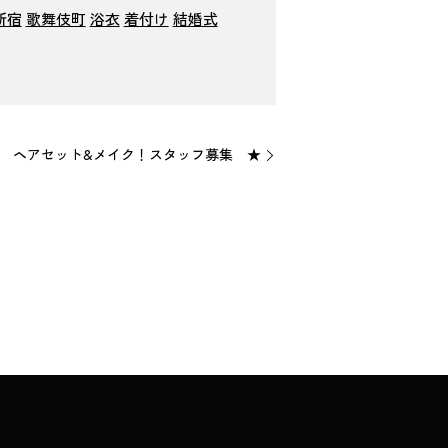
新宿
歌舞伎町
浴衣
着付け
結婚式
 ヘアセット&メイク！スタッフ募集 ★