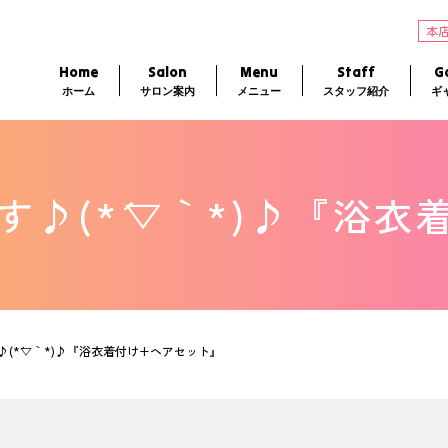
本
Home
Salon
Menu
Staff
Ga
ホーム
サロン案内
メニュー
スタッフ紹介
ギ
♪(*´▽｀*)♪『浴
(*´▽｀*)♪『浴衣着付け+ヘアセット』